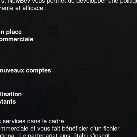
urs, NewBev vous permet de développer une politiq
ente et efficace :
en place
commerciale
nouveaux comptes
lisation
stants
services dans le cadre
merciale et vous fait bénéficier d’un fichier
ional. Le partenariat ainsi établi s’inscrit