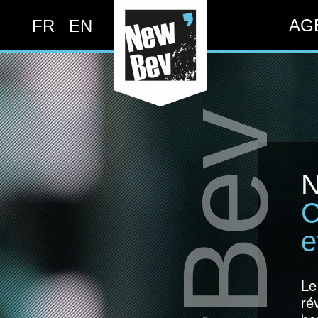
AG
FR
EN
N
C
e
Le
ré