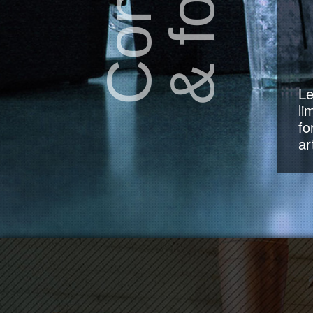
Conseil
Le
li
fo
ar