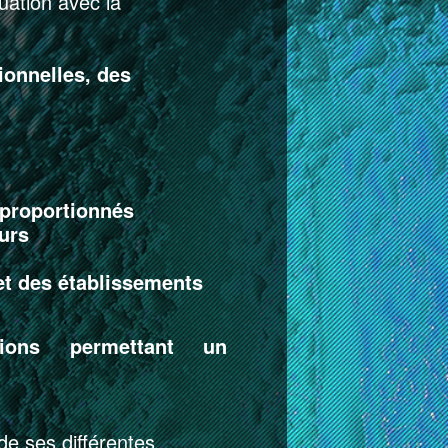
uation avec la
ionnelles, des
proportionnés
urs
t des établissements
ions permettant un
de ses différentes