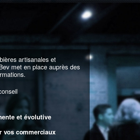
bières artisanales et
Bev met en place auprès des
ormations.
conseil
ente et évolutive
our vos commerciaux