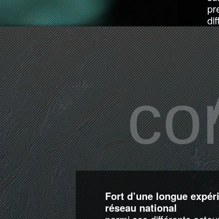
pr
di
co
Fort d’une longue expér
réseau national