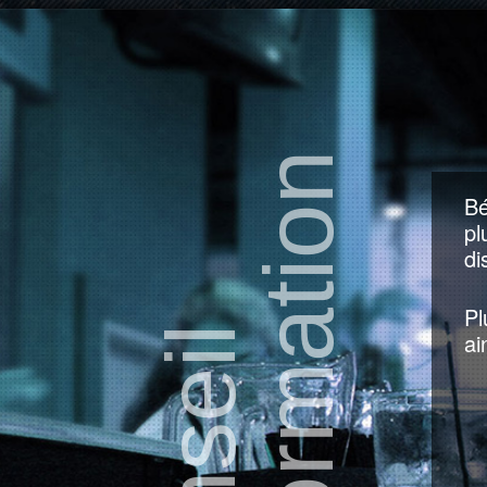
& formation
Bé
pl
di
Pl
ai