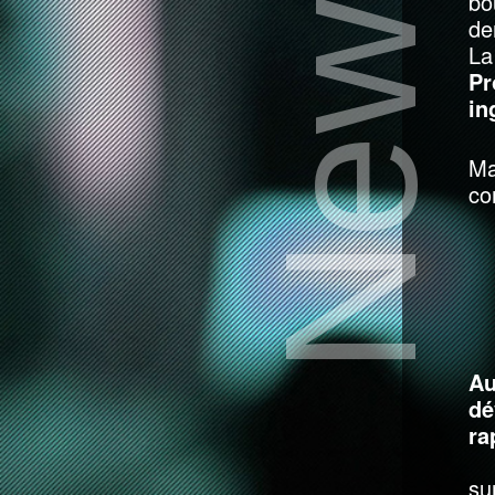
NewBev
bo
de
La
Pr
in
Ma
co
A
dé
ra
su