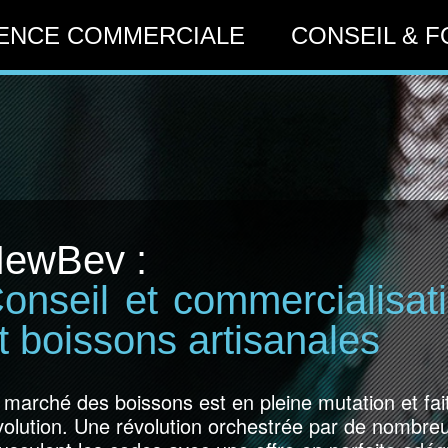
ENCE COMMERCIALE
CONSEIL & 
ewBev :
onseil et commercialisat
t boissons artisanales
 marché des boissons est en pleine mutation et fai
volution. Une révolution orchestrée par de nombre