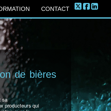
FORMATION
CONTACT
ion de bières
t sa
ux producteurs qui