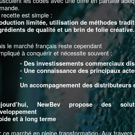
usculent les codes avec une offre en parfaite adéq
mande.
 recette est simple :
oduction limitée, utilisation de méthodes tradit
grédients de qualité et un brin de folie créative.
is le marché français reste cependant
mpliqué à conquérir et nécessite souvent :
•
Des investissements commerciaux dis
•
Une connaissance des principaux acte
•
Un accompagnement des distributeurs e
ujourd’hui, NewBev propose des solut
veloppement
pide et à long terme
r ce marché en pleine transformation. Aux travers 