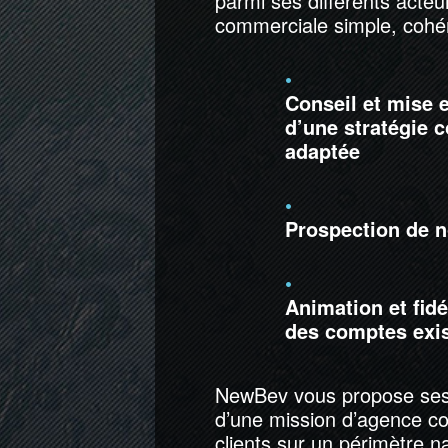
parmi ses différents acte
commerciale simple, cohér
•
Conseil et mise 
d’une stratégie 
adaptée
•
Prospection de 
•
Animation et fidé
des comptes exi
NewBev vous propose ses 
d’une mission d’agence com
clients sur un périmètre nat